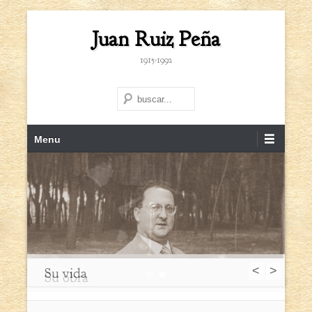
Juan Ruiz Peña
1915-1992
Buscar
Menú Principal
Saltar al contenido
Menu
<
>
Su vida
Su obra
1
2