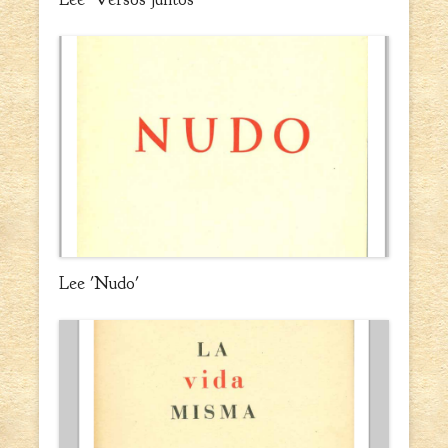
Lee 'Nudo'