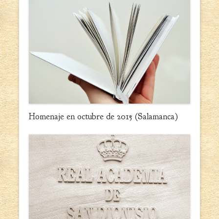
Homenaje en octubre de 2015 (Salamanca)