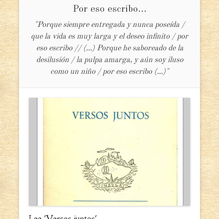
Por eso escribo...
"Porque siempre entregada y nunca poseída /
que la vida es muy larga y el deseo infinito / por
eso escribo // (...) Porque he saboreado de la
desilusión / la pulpa amarga, y aún soy iluso
como un niño / por eso escribo (...)"
Lee 'Versos juntos'